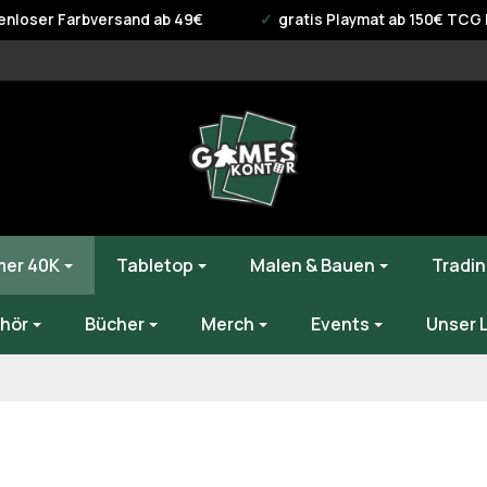
enloser Farbversand ab 49€
gratis Playmat ab 150€ TCG B
er 40K
Tabletop
Malen & Bauen
Tradin
hör
Bücher
Merch
Events
Unser 