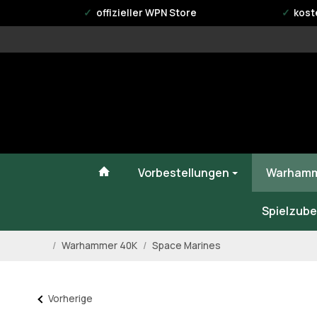
offizieller WPN Store
kost
#custom.linkHome#
Vorbestellungen
Warhamm
Spielzube
/
Warhammer 40K
/
Space Marines
Startseite
Vorherige