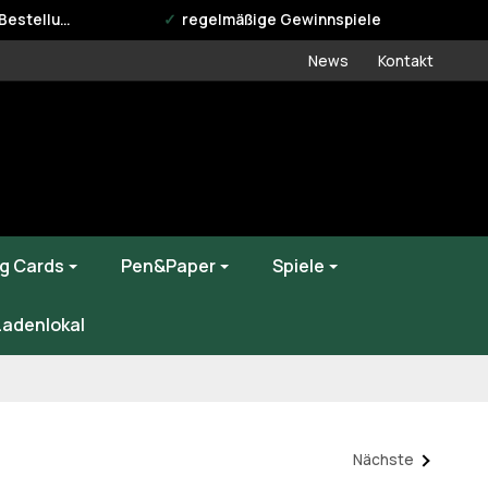
estellung
regelmäßige Gewinnspiele
News
Kontakt
g Cards
Pen&Paper
Spiele
Ladenlokal
Nächste