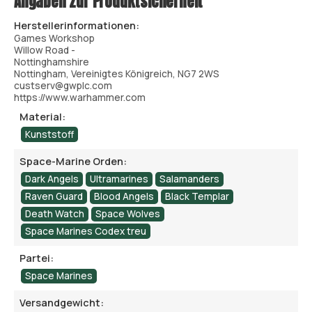
Angaben zur Produktsicherheit
Herstellerinformationen:
Games Workshop
Willow Road -
Nottinghamshire
Nottingham, Vereinigtes Königreich, NG7 2WS
custserv@gwplc.com
https://www.warhammer.com
Material:
Kunststoff
Space-Marine Orden:
Dark Angels
Ultramarines
Salamanders
Raven Guard
Blood Angels
Black Templar
Death Watch
Space Wolves
Space Marines Codex treu
Partei:
Space Marines
Versandgewicht: