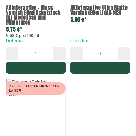
AK Interactive - Gloss
AK Interactive Ultra Matte
Varnish 60ml Schutzlack
Varnish (60mL) (AK-183)
für Modellbau und
*
5,60 €
Miniaturen
*
5,75 €
9,58 € pro 100 ml
Lieferbar
Lieferbar
AKTUELL LEIDER NICHT AUF
LAGER