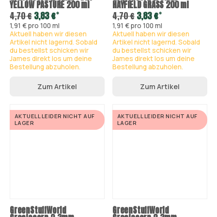
YELLOW PASTURE 200 ml
HAYFIELD GRASS 200 ml
*
*
4,70 €
3,83 €
4,70 €
3,83 €
1,91 € pro 100 ml
1,91 € pro 100 ml
Aktuell haben wir diesen
Aktuell haben wir diesen
Artikel nicht lagernd. Sobald
Artikel nicht lagernd. Sobald
du bestellst schicken wir
du bestellst schicken wir
James direkt los um deine
James direkt los um deine
Bestellung abzuholen.
Bestellung abzuholen.
Zum Artikel
Zum Artikel
AKTUELL LEIDER NICHT AUF
AKTUELL LEIDER NICHT AUF
LAGER
LAGER
GreenStuffWorld
GreenStuffWorld