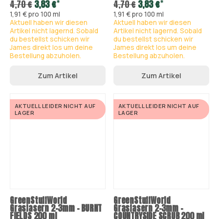
*
*
4,70 €
3,83 €
4,70 €
3,83 €
1,91 € pro 100 ml
1,91 € pro 100 ml
Aktuell haben wir diesen
Aktuell haben wir diesen
Artikel nicht lagernd. Sobald
Artikel nicht lagernd. Sobald
du bestellst schicken wir
du bestellst schicken wir
James direkt los um deine
James direkt los um deine
Bestellung abzuholen.
Bestellung abzuholen.
Zum Artikel
Zum Artikel
AKTUELL LEIDER NICHT AUF
AKTUELL LEIDER NICHT AUF
LAGER
LAGER
GreenStuffWorld
GreenStuffWorld
Grasfasern 2-3mm - BURNT
Grasfasern 2-3mm -
FIELDS 200 ml
COUNTRYSIDE SCRUB 200 ml