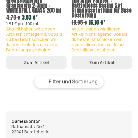
GreenStuffWorld
The Army Painter -
Grasfasern 2-3mm -
Battlefields Basing Set
WINTERFALL GRASS 200 ml
Grundausstattung für Base
Gestaltung
*
4,70 €
3,83 €
*
18,95 €
16,10 €
1,91 € pro 100 ml
Aktuell haben wir diesen
Aktuell haben wir diesen
Artikel nicht lagernd. Sobald
Artikel nicht lagernd. Sobald
du bestellst schicken wir
du bestellst schicken wir
James direkt los um deine
James direkt los um deine
Bestellung abzuholen.
Bestellung abzuholen.
Zum Artikel
Zum Artikel
Filter und Sortierung
Gameskontor
Rathausstraße 1
22941 Bargteheide