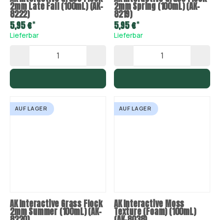
2mm Late Fall (100mL) (AK-
2mm Spring (100mL) (AK-
8222)
8219)
*
*
5,95 €
5,95 €
Lieferbar
Lieferbar
AUF LAGER
AUF LAGER
AK Interactive Grass Flock
AK Interactive Moss
2mm Summer (100mL) (AK-
Texture (Foam) (100mL)
8220)
(AK-8038)