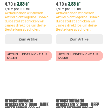
*
*
4,70 €
3,83 €
4,70 €
3,83 €
1,91 € pro 100 ml
1,91 € pro 100 ml
Aktuell haben wir diesen
Aktuell haben wir diesen
Artikel nicht lagernd. Sobald
Artikel nicht lagernd. Sobald
du bestellst schicken wir
du bestellst schicken wir
James direkt los um deine
James direkt los um deine
Bestellung abzuholen.
Bestellung abzuholen.
Zum Artikel
Zum Artikel
AKTUELL LEIDER NICHT AUF
AKTUELL LEIDER NICHT AUF
LAGER
LAGER
GreenStuffWorld
GreenStuffWorld
Grasfasern 2-3mm - DARK
Grasfasern 2-3mm - DEEP