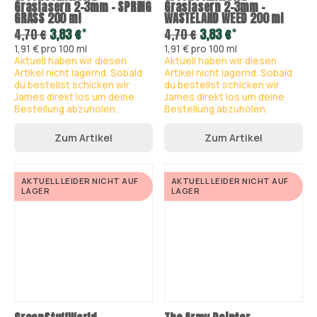
Grasfasern 2-3mm - SPRING
Grasfasern 2-3mm -
GRASS 200 ml
WASTELAND WEED 200 ml
*
*
4,70 €
3,83 €
4,70 €
3,83 €
1,91 € pro 100 ml
1,91 € pro 100 ml
Aktuell haben wir diesen
Aktuell haben wir diesen
Artikel nicht lagernd. Sobald
Artikel nicht lagernd. Sobald
du bestellst schicken wir
du bestellst schicken wir
James direkt los um deine
James direkt los um deine
Bestellung abzuholen.
Bestellung abzuholen.
Zum Artikel
Zum Artikel
AKTUELL LEIDER NICHT AUF
AKTUELL LEIDER NICHT AUF
LAGER
LAGER