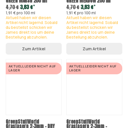
GREEN MARSH 200 ml
GREEN MEADOW 200 ml
*
*
4,70 €
3,83 €
4,70 €
3,83 €
1,91 € pro 100 ml
1,91 € pro 100 ml
Aktuell haben wir diesen
Aktuell haben wir diesen
Artikel nicht lagernd. Sobald
Artikel nicht lagernd. Sobald
du bestellst schicken wir
du bestellst schicken wir
James direkt los um deine
James direkt los um deine
Bestellung abzuholen.
Bestellung abzuholen.
Zum Artikel
Zum Artikel
AKTUELL LEIDER NICHT AUF
AKTUELL LEIDER NICHT AUF
LAGER
LAGER
GreenStuffWorld
GreenStuffWorld
Grasfasern 2-3mm - DRY
Grasfasern 2-3mm -