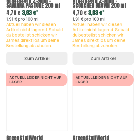
Grasfasern 2-3mm -
Grasfasern 2-3mm -
SAVANNA PASTURE 200 ml
SCORCHED BROWN 200 ml
*
*
4,70 €
3,83 €
4,70 €
3,83 €
1,91 € pro 100 ml
1,91 € pro 100 ml
Aktuell haben wir diesen
Aktuell haben wir diesen
Artikel nicht lagernd. Sobald
Artikel nicht lagernd. Sobald
du bestellst schicken wir
du bestellst schicken wir
James direkt los um deine
James direkt los um deine
Bestellung abzuholen.
Bestellung abzuholen.
Zum Artikel
Zum Artikel
AKTUELL LEIDER NICHT AUF
AKTUELL LEIDER NICHT AUF
LAGER
LAGER
GreenStuffWorld
GreenStuffWorld