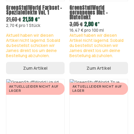
GreenStuffWorld Farbset -
GreenStuffWorld
Spezialeffekte Vol. 1
geronnenes Blut -
Bluteffekt
*
21,60 €
21,59 €
*
3,05 €
2,80 €
2,70 € pro 1 Stück
16,47 € pro 100 ml
Aktuell haben wir diesen
Aktuell haben wir diesen
Artikel nicht lagernd. Sobald
Artikel nicht lagernd. Sobald
du bestellst schicken wir
du bestellst schicken wir
James direkt los um deine
James direkt los um deine
Bestellung abzuholen.
Bestellung abzuholen.
Zum Artikel
Zum Artikel
AKTUELL LEIDER NICHT AUF
AKTUELL LEIDER NICHT AUF
LAGER
LAGER