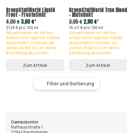
GreenStuffWorld Liquid
GreenStuffWorld True Blood
Frost - Frosteffekt
- Bluteffekt
*
*
4,00 €
3,60 €
3,05 €
2,80 €
21,18 € pro 100 ml
16,47 € pro 100 ml
Aktuell haben wir diesen
Aktuell haben wir diesen
Artikel nicht lagernd. Sobald
Artikel nicht lagernd. Sobald
du bestellst schicken wir
du bestellst schicken wir
James direkt los um deine
James direkt los um deine
Bestellung abzuholen.
Bestellung abzuholen.
Zum Artikel
Zum Artikel
Filter und Sortierung
Gameskontor
Rathausstraße 1
22941 Bargteheide