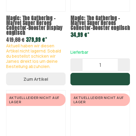
Magic: The Gathering –
Magic: The Gathering –
Marvel Super Heroes
Marvel Super Heroes
Collector-Booster Display
Collector-Booster englisch
englisch
*
34,99 €
*
419,88 €
379,99 €
Aktuell haben wir diesen
Artikel nicht lagernd. Sobald
Lieferbar
du bestellst schicken wir
James direkt los um deine
Bestellung abzuholen.
Zum Artikel
AKTUELL LEIDER NICHT AUF
AKTUELL LEIDER NICHT AUF
LAGER
LAGER