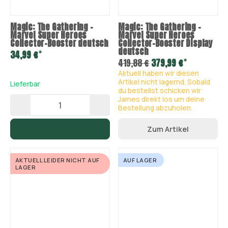
Magic: The Gathering –
Magic: The Gathering –
Marvel Super Heroes
Marvel Super Heroes
Collector-Booster deutsch
Collector-Booster Display
deutsch
*
34,99 €
*
419,88 €
379,99 €
Aktuell haben wir diesen
Artikel nicht lagernd. Sobald
Lieferbar
du bestellst schicken wir
James direkt los um deine
Bestellung abzuholen.
Zum Artikel
AKTUELL LEIDER NICHT AUF
AUF LAGER
LAGER