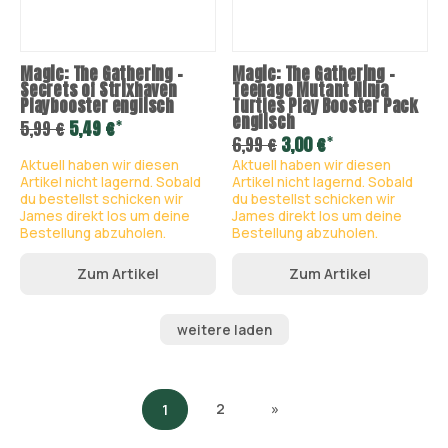
Magic: The Gathering –
Magic: The Gathering –
Secrets of Strixhaven
Teenage Mutant Ninja
Playbooster englisch
Turtles Play Booster Pack
englisch
*
5,99 €
5,49 €
*
6,99 €
3,00 €
Aktuell haben wir diesen
Aktuell haben wir diesen
Artikel nicht lagernd. Sobald
Artikel nicht lagernd. Sobald
du bestellst schicken wir
du bestellst schicken wir
James direkt los um deine
James direkt los um deine
Bestellung abzuholen.
Bestellung abzuholen.
Zum Artikel
Zum Artikel
weitere laden
2
»
1