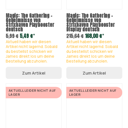
Magic: The Gathering –
Magic: The Gathering –
Geheimnisse von
Geheimnisse von
Strixhaven Playbooster
Strixhaven Playbooster
deutsch
Display deutsch
*
*
5,99 €
5,49 €
215,64 €
168,00 €
Aktuell haben wir diesen
Aktuell haben wir diesen
Artikel nicht lagernd. Sobald
Artikel nicht lagernd. Sobald
du bestellst schicken wir
du bestellst schicken wir
James direkt los um deine
James direkt los um deine
Bestellung abzuholen.
Bestellung abzuholen.
Zum Artikel
Zum Artikel
AKTUELL LEIDER NICHT AUF
AKTUELL LEIDER NICHT AUF
LAGER
LAGER