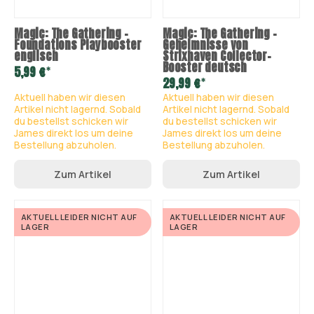
Magic: The Gathering –
Magic: The Gathering –
Foundations Playbooster
Geheimnisse von
englisch
Strixhaven Collector-
Booster deutsch
*
5,99 €
*
29,99 €
Aktuell haben wir diesen
Aktuell haben wir diesen
Artikel nicht lagernd. Sobald
Artikel nicht lagernd. Sobald
du bestellst schicken wir
du bestellst schicken wir
James direkt los um deine
James direkt los um deine
Bestellung abzuholen.
Bestellung abzuholen.
Zum Artikel
Zum Artikel
AKTUELL LEIDER NICHT AUF
AKTUELL LEIDER NICHT AUF
LAGER
LAGER