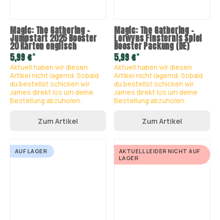
Magic: The Gathering –
Magic: The Gathering –
Jumpstart 2025 Booster
Lorwyns Finsternis Spiel
20 Karten englisch
Booster Packung (DE)
*
*
5,99 €
5,99 €
Aktuell haben wir diesen
Aktuell haben wir diesen
Artikel nicht lagernd. Sobald
Artikel nicht lagernd. Sobald
du bestellst schicken wir
du bestellst schicken wir
James direkt los um deine
James direkt los um deine
Bestellung abzuholen.
Bestellung abzuholen.
Zum Artikel
Zum Artikel
AUF LAGER
AKTUELL LEIDER NICHT AUF
LAGER