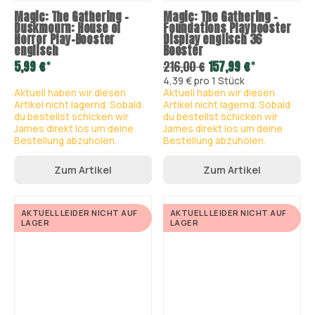
Magic: The Gathering –
Magic: The Gathering –
Duskmourn: House of
Foundations Playbooster
Horror Play-Booster
Display englisch 36
englisch
Booster
*
*
5,99 €
216,00 €
157,99 €
4,39 € pro 1 Stück
Aktuell haben wir diesen
Aktuell haben wir diesen
Artikel nicht lagernd. Sobald
Artikel nicht lagernd. Sobald
du bestellst schicken wir
du bestellst schicken wir
James direkt los um deine
James direkt los um deine
Bestellung abzuholen.
Bestellung abzuholen.
Zum Artikel
Zum Artikel
AKTUELL LEIDER NICHT AUF
AKTUELL LEIDER NICHT AUF
LAGER
LAGER