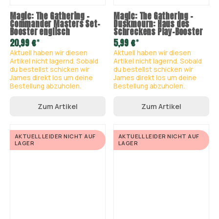
Magic: The Gathering –
Magic: The Gathering –
Commander Masters Set-
Duskmourn: Haus des
Booster englisch
Schreckens Play-Booster
*
*
20,99 €
5,99 €
Aktuell haben wir diesen
Aktuell haben wir diesen
Artikel nicht lagernd. Sobald
Artikel nicht lagernd. Sobald
du bestellst schicken wir
du bestellst schicken wir
James direkt los um deine
James direkt los um deine
Bestellung abzuholen.
Bestellung abzuholen.
Zum Artikel
Zum Artikel
AKTUELL LEIDER NICHT AUF
AKTUELL LEIDER NICHT AUF
LAGER
LAGER