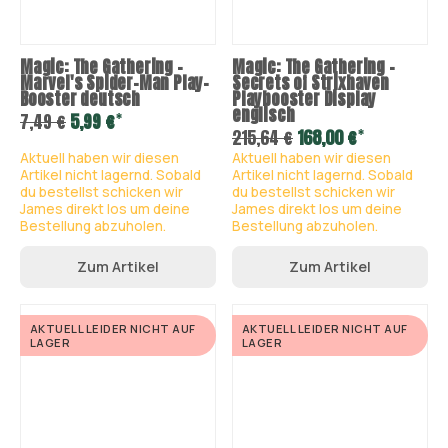
Magic: The Gathering –
Magic: The Gathering –
Marvel's Spider-Man Play-
Secrets of Strixhaven
Booster deutsch
Playbooster Display
englisch
*
7,49 €
5,99 €
*
215,64 €
168,00 €
Aktuell haben wir diesen
Aktuell haben wir diesen
Artikel nicht lagernd. Sobald
Artikel nicht lagernd. Sobald
du bestellst schicken wir
du bestellst schicken wir
James direkt los um deine
James direkt los um deine
Bestellung abzuholen.
Bestellung abzuholen.
Zum Artikel
Zum Artikel
AKTUELL LEIDER NICHT AUF
AKTUELL LEIDER NICHT AUF
LAGER
LAGER