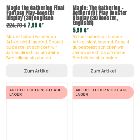
Magic the Gathering Final
Magic: The Gathering –
Fantasy Play-Booster
Aetherdrift Play Booster
Display (30) englisch
Display (30 Booster,
Englisch)
*
224,70 €
7,99 €
*
5,99 €
Aktuell haben wir diesen
Aktuell haben wir diesen
Artikel nicht lagernd. Sobald
Artikel nicht lagernd. Sobald
du bestellst schicken wir
du bestellst schicken wir
James direkt los um deine
James direkt los um deine
Bestellung abzuholen.
Bestellung abzuholen.
Zum Artikel
Zum Artikel
AKTUELL LEIDER NICHT AUF
AKTUELL LEIDER NICHT AUF
LAGER
LAGER