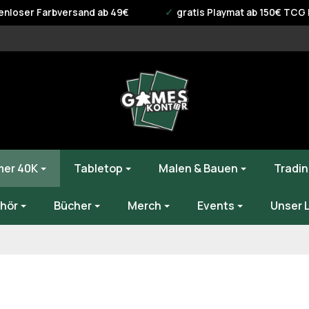
enloser Farbversand ab 49€
gratis Playmat ab 150€ TCG B
er 40K
Tabletop
Malen & Bauen
Tradin
hör
Bücher
Merch
Events
Unser 