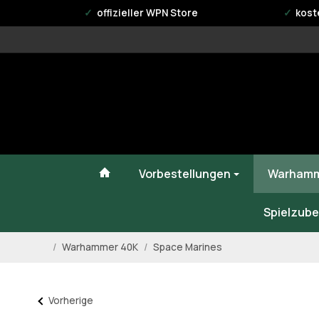
offizieller WPN Store
kost
#custom.linkHome#
Vorbestellungen
Warhamm
Spielzube
/
Warhammer 40K
/
Space Marines
Startseite
Vorherige