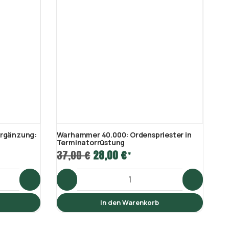
Ergänzung:
Warhammer 40.000: Ordenspriester in
Wa
Terminatorrüstung
Sp
37,00 €
28,00 €
32
*
In den Warenkorb