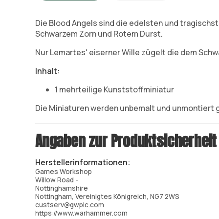
Die Blood Angels sind die edelsten und tragischs
Schwarzem Zorn und Rotem Durst.
Nur Lemartes' eiserner Wille zügelt die dem Schw
Inhalt:
1 mehrteilige Kunststoffminiatur
Die Miniaturen werden unbemalt und unmontiert g
Angaben zur Produktsicherheit
Herstellerinformationen:
Games Workshop
Willow Road -
Nottinghamshire
Nottingham, Vereinigtes Königreich, NG7 2WS
custserv@gwplc.com
https://www.warhammer.com