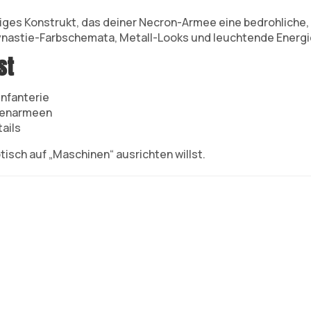
lliges Konstrukt, das deiner Necron-Armee eine bedrohliche,
ynastie-Farbschemata, Metall-Looks und leuchtende Energi
st
Infanterie
menarmeen
tails
isch auf „Maschinen“ ausrichten willst.