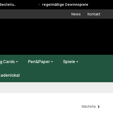
estellung
regelmäßige Gewinnspiele
News
Kontakt
g Cards
Pen&Paper
Spiele
Ladenlokal
Nächste