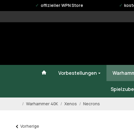
offizieller WPN Store
kost
#custom.linkHome#
Vorbestellungen
Warhamm
Spielzube
/
Warhammer 40K
/
Xenos
/
Necrons
Startseite
Vorherige