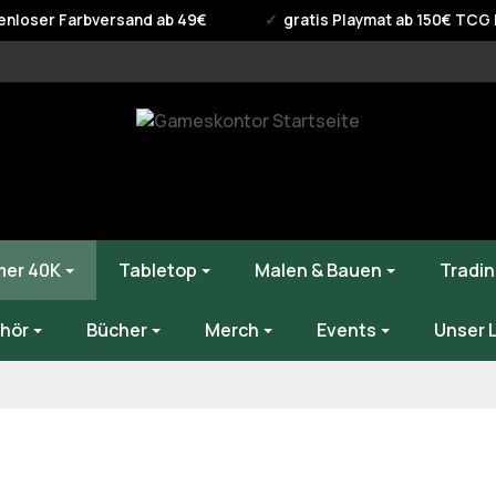
enloser Farbversand ab 49€
gratis Playmat ab 150€ TCG B
er 40K
Tabletop
Malen & Bauen
Tradin
hör
Bücher
Merch
Events
Unser 