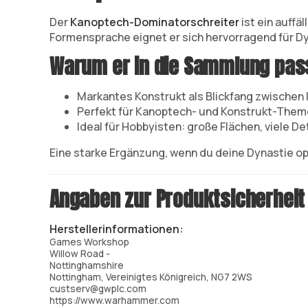
Der
Kanoptech-Dominatorschreiter
ist ein auffä
Formensprache eignet er sich hervorragend für D
Warum er in die Sammlung pas
Markantes Konstrukt als Blickfang zwischen 
Perfekt für Kanoptech- und Konstrukt-The
Ideal für Hobbyisten: große Flächen, viele De
Eine starke Ergänzung, wenn du deine Dynastie opt
Angaben zur Produktsicherheit
Herstellerinformationen:
Games Workshop
Willow Road -
Nottinghamshire
Nottingham, Vereinigtes Königreich, NG7 2WS
custserv@gwplc.com
https://www.warhammer.com