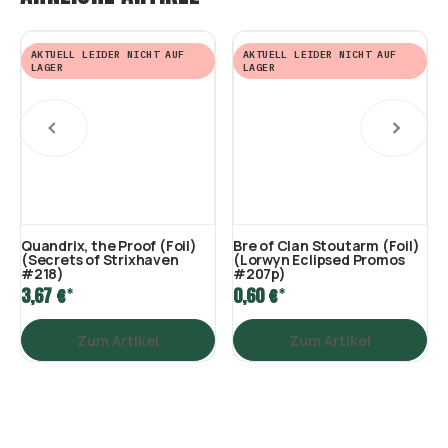
AKTUELL LEIDER NICHT AUF
AKTUELL LEIDER NICHT AUF
LAGER
LAGER
Quandrix, the Proof (Foil)
Bre of Clan Stoutarm (Foil)
(Secrets of Strixhaven
(Lorwyn Eclipsed Promos
#218)
#207p)
*
*
3,67 €
0,60 €
Zum Artikel
Zum Artikel