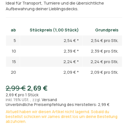
Ideal für Transport, Turniere und die übersichtliche
Aufbewahrung deiner Lieblingsdecks.
ab
Stückpreis (1,00 Stück)
Grundpreis
5
2,54 €
*
2,54 € pro Stk.
10
2,39 €
*
2,39 € pro Stk.
15
2,24 €
*
2,24 € pro Stk.
20
2,09 €
*
2,09 € pro Stk.
2,99 €
2,69 €
2,69 € pro 1 Stück
inkl. 19% USt. , zzgl.
Versand
Unverbindliche Preisempfehlung des Herstellers: 2,99 €
Aktuell haben wir diesen Artikel nicht lagernd. Sobald du
bestellst schicken wir James direkt los um deine Bestellung
abzuholen.