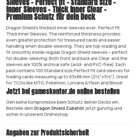
Sleeves - Perfect fit - Standard size -
Inner Sleeves - Thick Inner Clear –
Premium Schutz für dein Deck
Dragon Shield’s thickest inner sleeves ever: Perfect Fit
Thick Inner Sleeves. The reinforced thickness provides
even greater protection for treasured cards and easier
handling when double-sleeving. They are top-loading and
fit smoothly inside regular Dragon Shield sleeves – perfect
for double-sleeving. Both front and back are Clear, and the
sleeves are 100% archival safe (acid- and PVC-free). Each
pack contains 100 Standard size Perfect Fit card sleeves for
trading cards measuring up to 63x88 mm (2½"x3½"). Great
for TCGs like MTG, Pokémon, Lorcana & Flesh and Blood!
Jetzt bei gameskontor.de online bestellen
Geh keine Kompromisse beim Schutz deiner Decks ein.
Bestelle dein
Dragon Shield Zubehör
jetzt günstig und
sicher in unserem Onlineshop.
Angaben zur Produktsicherheit