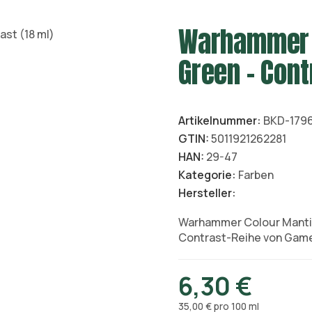
Warhammer C
Green – Cont
Artikelnummer:
BKD-179
GTIN:
5011921262281
HAN:
29-47
Kategorie:
Farben
Hersteller:
Warhammer Colour Mantis
Contrast-Reihe von Game
6,30 €
35,00 € pro 100 ml