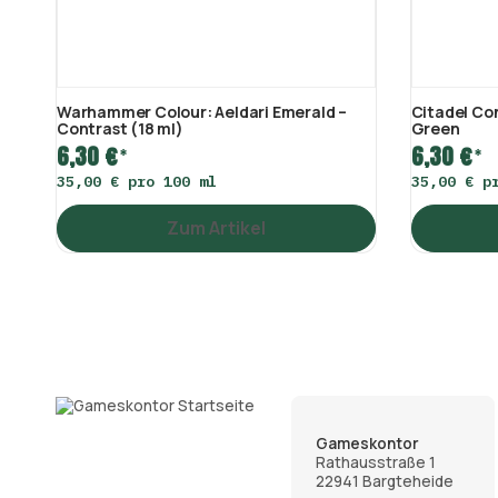
Warhammer Colour: Aeldari Emerald –
Citadel Co
Contrast (18 ml)
Green
6,30 €
6,30 €
*
*
35,00 € pro 100 ml
35,00 € p
Zum Artikel
Gameskontor
Rathausstraße 1
22941 Bargteheide