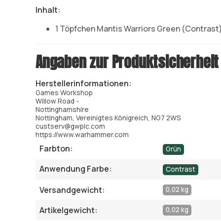
Inhalt:
1 Töpfchen Mantis Warriors Green (Contrast)
Angaben zur Produktsicherheit
Herstellerinformationen:
Games Workshop
Willow Road -
Nottinghamshire
Nottingham, Vereinigtes Königreich, NG7 2WS
custserv@gwplc.com
https://www.warhammer.com
Farbton:
Grün
Anwendung Farbe:
Contrast
Versandgewicht:
0,02 kg
Artikelgewicht:
0,02 kg