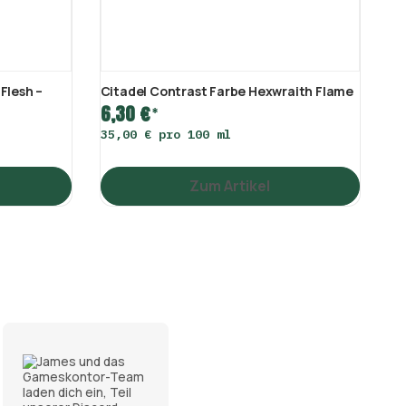
Flesh –
Citadel Contrast Farbe Hexwraith Flame
Wa
Co
6,30 €
*
6
35,00 € pro 100 ml
35
Zum Artikel