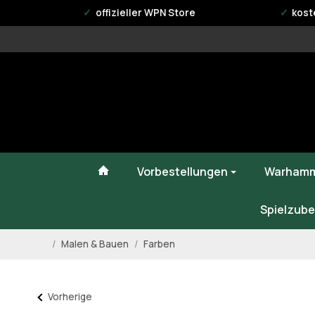
offizieller WPN Store
kost
#custom.linkHome#
Vorbestellungen
Warhamm
Spielzube
/
Malen & Bauen
/
Farben
Startseite
Vorherige