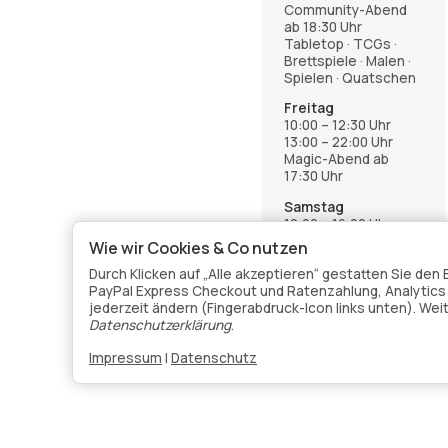
Community-Abend
ab 18:30 Uhr
Tabletop · TCGs ·
Brettspiele · Malen ·
Spielen · Quatschen
Freitag
10:00 – 12:30 Uhr
13:00 – 22:00 Uhr
Magic-Abend ab
17:30 Uhr
Samstag
12:00 – 16:00 Uhr
Wie wir Cookies & Co nutzen
Anmeldung über die
Events-Seite im
Durch Klicken auf „Alle akzeptieren“ gestatten Sie de
Shop
PayPal Express Checkout und Ratenzahlung, Analytics v
jederzeit ändern (Fingerabdruck-Icon links unten). Wei
Datenschutzerklärung
.
Impressum
|
Datenschutz