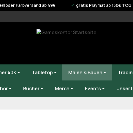
enloser Farbversand ab 49€
gratis Playmat ab 150€ TCG B
er 40K
Tabletop
Malen & Bauen
Tradin
hör
Bücher
Merch
Events
Unser 