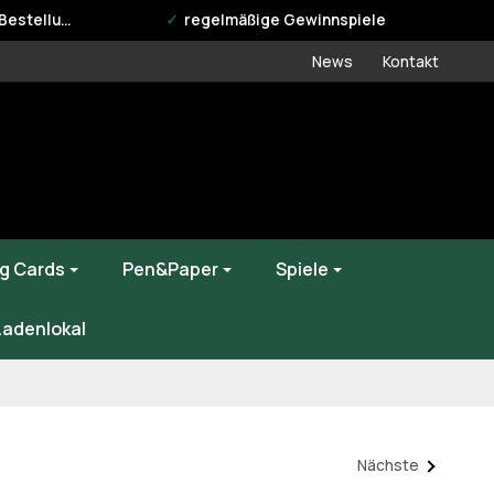
estellung
regelmäßige Gewinnspiele
News
Kontakt
g Cards
Pen&Paper
Spiele
Ladenlokal
Nächste