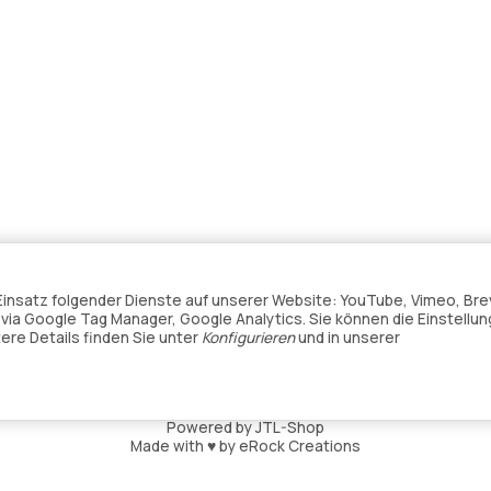
n Einsatz folgender Dienste auf unserer Website: YouTube, Vimeo, Bre
ia Google Tag Manager, Google Analytics. Sie können die Einstellun
tere Details finden Sie unter
Konfigurieren
und in unserer
*
Alle Preise inkl. gesetzlicher USt., zzgl.
Versand
Powered by
JTL-Shop
Made with
♥
by
eRock Creations