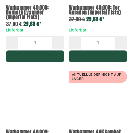
Warhammer 40.000:
Warhammer 40.000: Tor
Darnath Lysander
Garadon (Imperial Fists)
(Imperial Fists)
*
37,00 €
29,60 €
*
37,00 €
29,60 €
Lieferbar
Lieferbar
AKTUELL LEIDER NICHT AUF
LAGER
Warhammer 40.000:
Warhammer 40K Combat