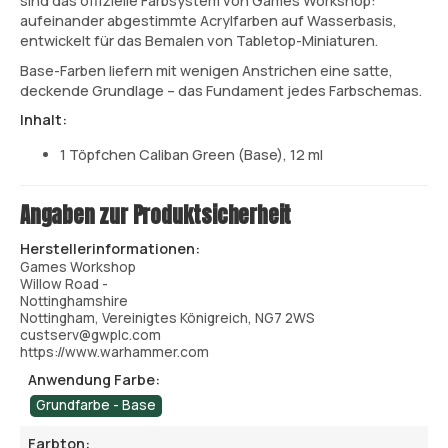
sind das offizielle Farbsystem von Games Workshop:
aufeinander abgestimmte Acrylfarben auf Wasserbasis,
entwickelt für das Bemalen von Tabletop-Miniaturen.
Base-Farben liefern mit wenigen Anstrichen eine satte,
deckende Grundlage – das Fundament jedes Farbschemas.
Inhalt:
1 Töpfchen Caliban Green (Base), 12 ml
Angaben zur Produktsicherheit
Herstellerinformationen:
Games Workshop
Willow Road -
Nottinghamshire
Nottingham, Vereinigtes Königreich, NG7 2WS
custserv@gwplc.com
https://www.warhammer.com
Anwendung Farbe:
Grundfarbe - Base
Farbton: