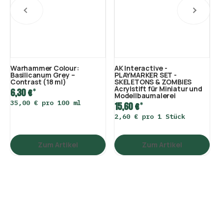
Warhammer Colour:
AK Interactive -
Basilicanum Grey –
PLAYMARKER SET -
Contrast (18 ml)
SKELETONS & ZOMBIES
Acrylstift für Miniatur und
*
6,30 €
Modellbaumalerei
35,00 € pro 100 ml
*
15,60 €
2,60 € pro 1 Stück
Zum Artikel
Zum Artikel