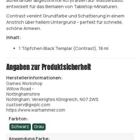
aufeinander abgestimmte Acrylfarben auf Wasserbasis,
entwickelt für das Bemalen von Tabletop-Miniaturen.
Contrast vereint Grundfarbe und Schattierung in einem
Anstrich über hellem Untergrund – perfekt für schnelle,
schöne Armeen.
Inhalt:
1 Töpfchen Black Templar (Contrast), 18 ml
Angaben zur Produktsicherheit
Herstellerinformationen:
Games Workshop
Willow Road -
Nottinghamshire
Nottingham, Vereinigtes Königreich, NG7 2WS
custserv@gwplc.com
https://www.warhammer.com
Farbton:
Schwarz
Grau
Anwendung Farbe: