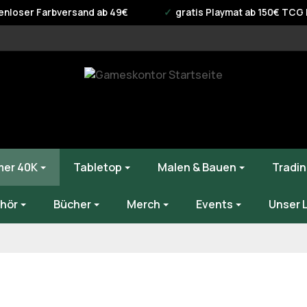
enloser Farbversand ab 49€
gratis Playmat ab 150€ TCG B
er 40K
Tabletop
Malen & Bauen
Tradin
hör
Bücher
Merch
Events
Unser 