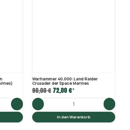
n
Warhammer 40.000: Land Raider
Wa
rines)
Crusader der Space Marines
In
90,00 €
72,00 €
51
*
In den Warenkorb