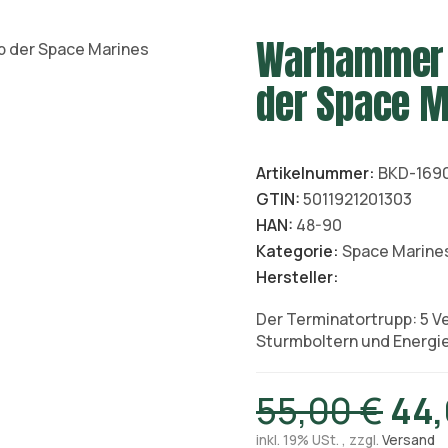
Warhammer 
der Space M
Artikelnummer:
BKD-169
GTIN:
5011921201303
HAN:
48-90
Kategorie:
Space Marine
Hersteller:
Der Terminatortrupp: 5 V
Sturmboltern und Energi
55,00 €
44,
inkl. 19% USt. , zzgl.
Versand