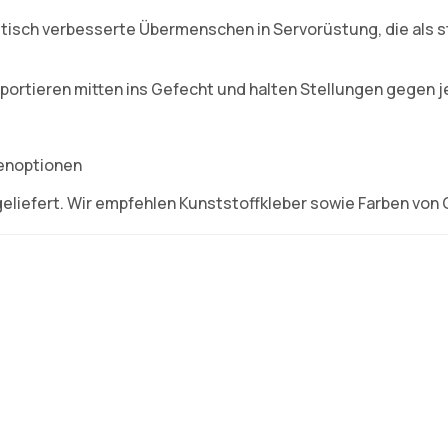
tisch verbesserte Übermenschen in Servorüstung, die als s
portieren mitten ins Gefecht und halten Stellungen gegen 
fenoptionen
eliefert. Wir empfehlen Kunststoffkleber sowie Farben von