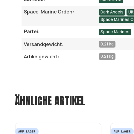
Space-Marine Orden:
Dark Angels
Ul
Space Marines C
Partei:
Space Marines
Versandgewicht:
0,21 kg
Artikelgewicht:
0,21 kg
ÄHNLICHE ARTIKEL
AUF LAGER
AUF LAGER