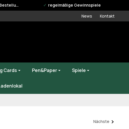
estellung
regelmäßige Gewinnspiele
News
Kontakt
g Cards
Pen&Paper
Spiele
Ladenlokal
Nächste