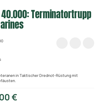
40.000: Terminatortrupp
arines
00
s
eteranen in Taktischer Drednot-Rüstung mit
efäusten.
00 €