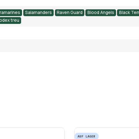
tramarines
Salamanders
Raven Guard
Blood Angels
Black Tem
odex treu
AUF LAGER