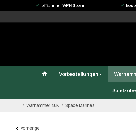
offizieller WPN Store
kost
#custom.linkHome#
Vorbestellungen
Warhamm
Spielzube
/
Warhammer 40K
/
Space Marines
Startseite
Vorherige