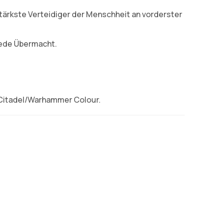
tärkste Verteidiger der Menschheit an vorderster
jede Übermacht.
 Citadel/Warhammer Colour.