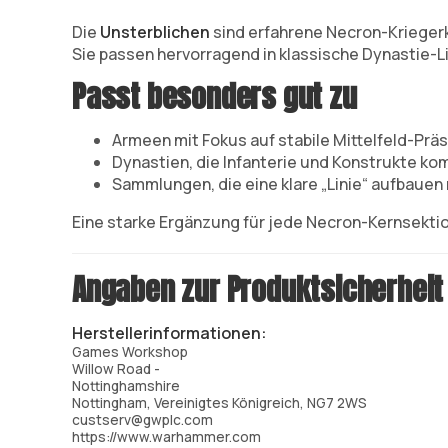
Die
Unsterblichen
sind erfahrene Necron-Kriegerk
Sie passen hervorragend in klassische Dynastie-Li
Passt besonders gut zu
Armeen mit Fokus auf stabile Mittelfeld-Prä
Dynastien, die Infanterie und Konstrukte ko
Sammlungen, die eine klare „Linie“ aufbaue
Eine starke Ergänzung für jede Necron-Kernsektio
Angaben zur Produktsicherheit
Herstellerinformationen:
Games Workshop
Willow Road -
Nottinghamshire
Nottingham, Vereinigtes Königreich, NG7 2WS
custserv@gwplc.com
https://www.warhammer.com