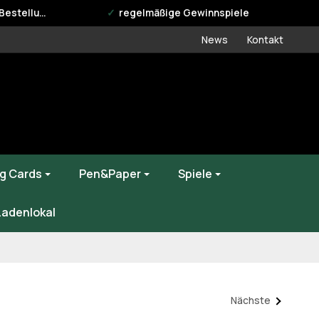
estellung
regelmäßige Gewinnspiele
News
Kontakt
g Cards
Pen&Paper
Spiele
Ladenlokal
Nächste