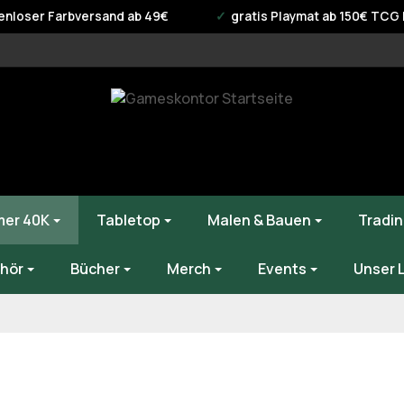
enloser Farbversand ab 49€
gratis Playmat ab 150€ TCG B
er 40K
Tabletop
Malen & Bauen
Tradin
hör
Bücher
Merch
Events
Unser 