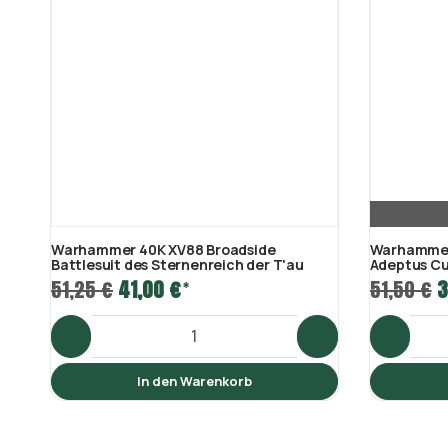
Warhammer 40K XV88 Broadside
Warhammer
Battlesuit des Sternenreich der T'au
Adeptus C
51,25 €
41,00 €
51,50 €
3
*
In den Warenkorb