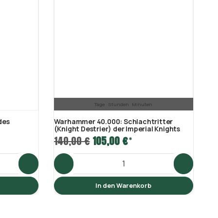
Tage
Stunden
Minuten
des
Warhammer 40.000: Schlachtritter
Wa
(Knight Destrier) der Imperial Knights
Ad
140,00 €
105,00 €
51
*
In den Warenkorb