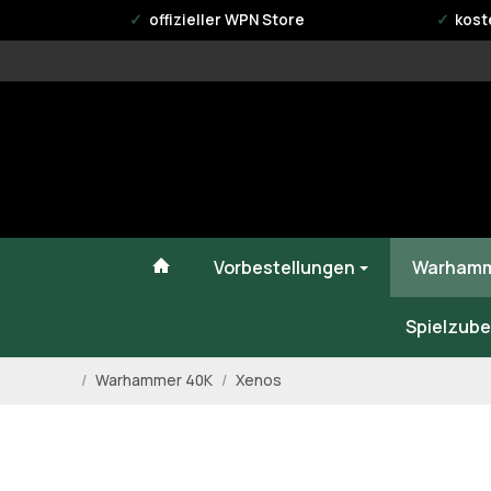
offizieller WPN Store
kost
#custom.linkHome#
Vorbestellungen
Warhamm
Spielzube
/
Warhammer 40K
/
Xenos
Startseite