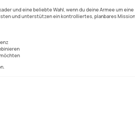
ader und eine beliebte Wahl, wenn du deine Armee um eine
sten und unterstützen ein kontrolliertes, planbares Mission
senz
mbinieren
n möchten
n.