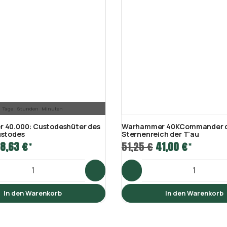
Tage
Stunden
Minuten
 40.000: Custodeshüter des
Warhammer 40KCommander 
ustodes
Sternenreich der T'au
8,63 €
51,25 €
41,00 €
*
*
In den Warenkorb
In den Warenkorb