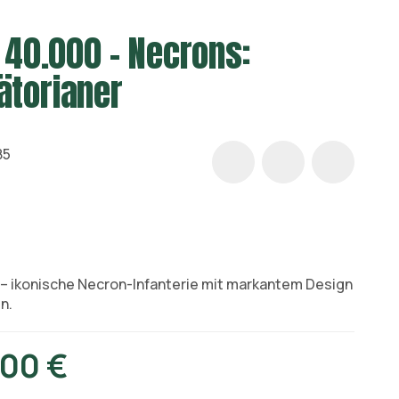
40.000 – Necrons:
ätorianer
85
n – ikonische Necron-Infanterie mit markantem Design
n.
00 €