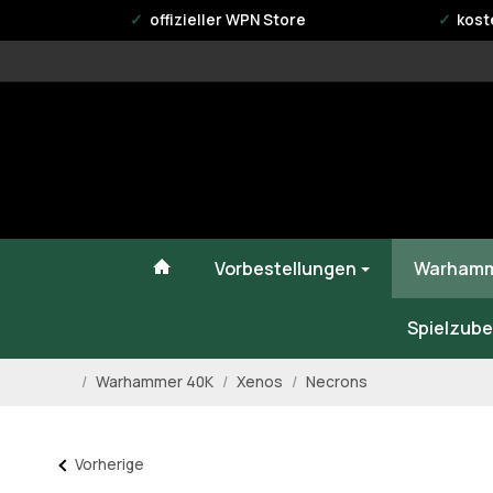
offizieller WPN Store
kost
#custom.linkHome#
Vorbestellungen
Warhamm
Spielzube
/
Warhammer 40K
/
Xenos
/
Necrons
Startseite
Vorherige