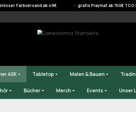
enloser Farbversand ab 49€
gratis Playmat ab 150€ TCG B
er 40K
Tabletop
Malen & Bauen
Tradin
hör
Bücher
Merch
Events
Unser 