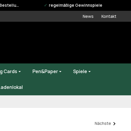
estellung
regelmäßige Gewinnspiele
News
Kontakt
g Cards
Pen&Paper
Spiele
Ladenlokal
Nächste