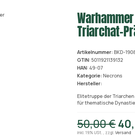
Warhammer 
Triarchat-Pr
Artikelnummer:
BKD-190
GTIN:
5011921139132
HAN:
49-07
Kategorie:
Necrons
Hersteller:
Elitetruppe der Triarche
für thematische Dynastie
50,00 €
40,
inkl. 19% USt. , zzgl.
Versand