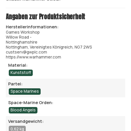
Angaben zur Produktsicherheit
Herstellerinformationen:
Games Workshop
Willow Road -
Nottinghamshire
Nottingham, Vereinigtes Königreich, NG7 2WS
custserv@gwplc.com
https://www.warhammer.com
Material:
Kunststoff
Partei:
Space Marines
Space-Marine Orden:
Blood Angels
Versandgewicht:
0,62 kg