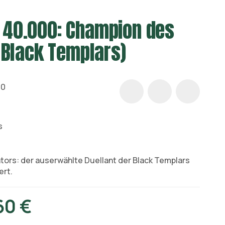
40.000: Champion des
(Black Templars)
50
s
ors: der auserwählte Duellant der Black Templars
rt.
60 €