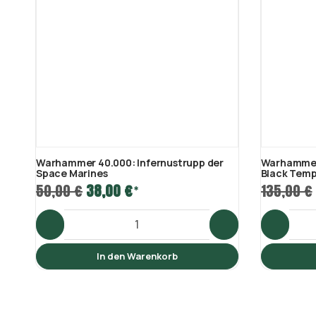
Warhammer 40.000: Infernustrupp der
Warhammer 
Space Marines
Black Temp
50,00 €
38,00 €
135,00 €
*
In den Warenkorb