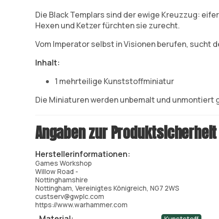
Die Black Templars sind der ewige Kreuzzug: eife
Hexen und Ketzer fürchten sie zurecht.
Vom Imperator selbst in Visionen berufen, sucht 
Inhalt:
1 mehrteilige Kunststoffminiatur
Die Miniaturen werden unbemalt und unmontiert g
Angaben zur Produktsicherheit
Herstellerinformationen:
Games Workshop
Willow Road -
Nottinghamshire
Nottingham, Vereinigtes Königreich, NG7 2WS
custserv@gwplc.com
https://www.warhammer.com
Material: