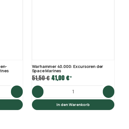
ven-
Warhammer 40.000: Excursoren der
Wa
ines
Space Marines
Sp
51,50 €
41,00 €
50
*
In den Warenkorb