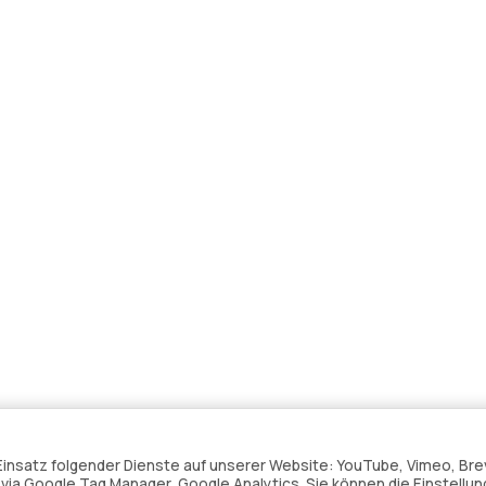
n Einsatz folgender Dienste auf unserer Website: YouTube, Vimeo, Bre
ia Google Tag Manager, Google Analytics. Sie können die Einstellun