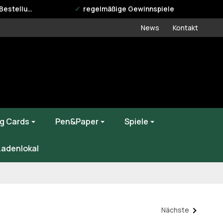
estellung
regelmäßige Gewinnspiele
News
Kontakt
g Cards
Pen&Paper
Spiele
Ladenlokal
Nächste