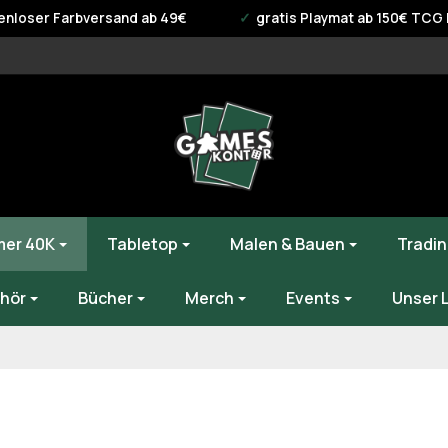
enloser Farbversand ab 49€
gratis Playmat ab 150€ TCG B
er 40K
Tabletop
Malen & Bauen
Tradin
hör
Bücher
Merch
Events
Unser 