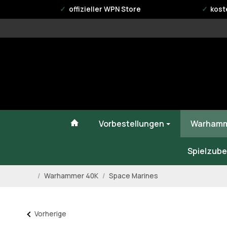
offizieller WPN Store
kost
#custom.linkHome#
Vorbestellungen
Warhamm
Spielzube
/
Warhammer 40K
/
Space Marines
Startseite
Vorherige