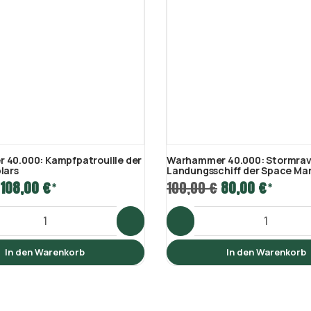
40.000: Kampfpatrouille der
Warhammer 40.000: Stormra
lars
Landungsschiff der Space Mar
108,00 €
100,00 €
80,00 €
*
*
In den Warenkorb
In den Warenkorb