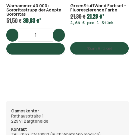
Warhammer 40.000:
GreenStuffWorld Farbset -
Sororitastrupp der Adepta
Fluoreszierende Farbe
Sororitas
*
21,30 €
21,29 €
*
51,50 €
38,63 €
2,66 € pro 1 Stück
Zum Artikel
Gameskontor
Rathausstraße 1
22941 Bargteheide
Kontakt
Tel.:
0157 77410002
(auch WhatsApp möglich)