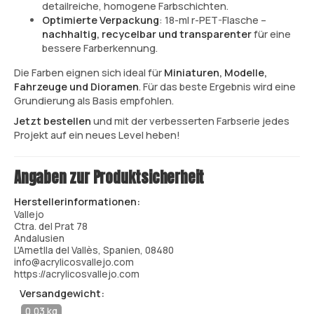
detailreiche, homogene Farbschichten.
Optimierte Verpackung
: 18-ml r-PET-Flasche –
nachhaltig, recycelbar und transparenter
für eine
bessere Farberkennung.
Die Farben eignen sich ideal für
Miniaturen, Modelle,
Fahrzeuge und Dioramen
. Für das beste Ergebnis wird eine
Grundierung als Basis empfohlen.
Jetzt bestellen
und mit der verbesserten Farbserie jedes
Projekt auf ein neues Level heben!
Angaben zur Produktsicherheit
Herstellerinformationen:
Vallejo
Ctra. del Prat 78
Andalusien
L'Ametlla del Vallès, Spanien, 08480
info@acrylicosvallejo.com
https://acrylicosvallejo.com
Versandgewicht:
0,03 kg