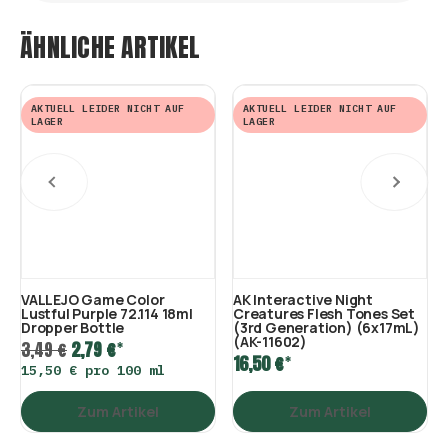
ÄHNLICHE ARTIKEL
AKTUELL LEIDER NICHT AUF
AKTUELL LEIDER NICHT AUF
LAGER
LAGER
VALLEJO Game Color
AK Interactive Night
Lustful Purple 72.114 18ml
Creatures Flesh Tones Set
Dropper Bottle
(3rd Generation) (6x17mL)
(AK-11602)
*
3,49 €
2,79 €
*
16,50 €
15,50 € pro 100 ml
Zum Artikel
Zum Artikel