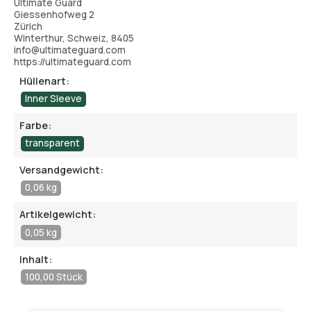
Ultimate Guard
Giessenhofweg 2
Zürich
Winterthur, Schweiz, 8405
info@ultimateguard.com
https://ultimateguard.com
Hüllenart:
Inner Sleeve
Farbe:
transparent
Versandgewicht:
0,06 kg
Artikelgewicht:
0,05 kg
Inhalt:
100,00 Stück