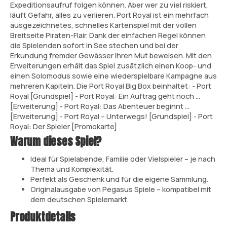
Expeditionsaufruf folgen können. Aber wer zu viel riskiert,
läuft Gefahr, alles zu verlieren. Port Royal ist ein mehrfach
ausgezeichnetes, schnelles Kartenspiel mit der vollen
Breitseite Piraten-Flair. Dank der einfachen Regel können
die Spielenden sofort in See stechen und bei der
Erkundung fremder Gewässer ihren Mut beweisen. Mit den
Erweiterungen erhält das Spiel zusätzlich einen Koop- und
einen Solomodus sowie eine wiederspielbare Kampagne aus
mehreren Kapiteln. Die Port Royal Big Box beinhaltet: - Port
Royal [Grundspiel] - Port Royal: Ein Auftrag geht noch ...
[Erweiterung] - Port Royal: Das Abenteuer beginnt ...
[Erweiterung] - Port Royal – Unterwegs! [Grundspiel] - Port
Royal: Der Spieler [Promokarte]
Warum dieses Spiel?
Ideal für Spielabende, Familie oder Vielspieler – je nach
Thema und Komplexität.
Perfekt als Geschenk und für die eigene Sammlung.
Originalausgabe von Pegasus Spiele – kompatibel mit
dem deutschen Spielemarkt.
Produktdetails