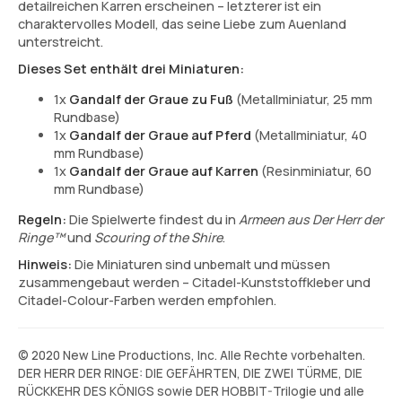
detailreichen Karren erscheinen – letzterer ist ein
charaktervolles Modell, das seine Liebe zum Auenland
unterstreicht.
Dieses Set enthält drei Miniaturen:
1x
Gandalf der Graue zu Fuß
(Metallminiatur, 25 mm
Rundbase)
1x
Gandalf der Graue auf Pferd
(Metallminiatur, 40
mm Rundbase)
1x
Gandalf der Graue auf Karren
(Resinminiatur, 60
mm Rundbase)
Regeln:
Die Spielwerte findest du in
Armeen aus Der Herr der
Ringe™
und
Scouring of the Shire
.
Hinweis:
Die Miniaturen sind unbemalt und müssen
zusammengebaut werden – Citadel-Kunststoffkleber und
Citadel-Colour-Farben werden empfohlen.
© 2020 New Line Productions, Inc. Alle Rechte vorbehalten.
DER HERR DER RINGE: DIE GEFÄHRTEN, DIE ZWEI TÜRME, DIE
RÜCKKEHR DES KÖNIGS sowie DER HOBBIT-Trilogie und alle