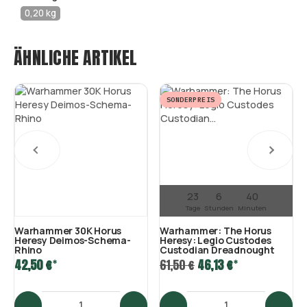
0,20 kg
ÄHNLICHE ARTIKEL
SONDERPREIS
23
6
40
Tage
Stunden
Minuten
Warhammer 30K Horus
Warhammer: The Horus
Heresy Deimos-Schema-
Heresy: Legio Custodes
Rhino
Custodian Dreadnought
*
*
42,50 €
61,50 €
46,13 €