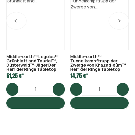
Middle-earth™ Legolas™
Middle-earth™
Grünblatt and Tauriel™,
Tunnelkampftrupp der
Düsterwald™-Jäger Der
Zwerge von Khazad-dûm™
Herr der Ringe Tabletop
Herr der Ringe Tabletop
*
*
51,25 €
14,75 €