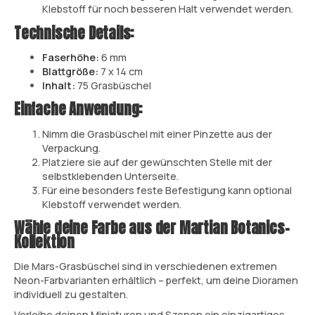
Klebstoff für noch besseren Halt verwendet werden.
Technische Details:
Faserhöhe:
6 mm
Blattgröße:
7 x 14 cm
Inhalt:
75 Grasbüschel
Einfache Anwendung:
Nimm die Grasbüschel mit einer Pinzette aus der
Verpackung.
Platziere sie auf der gewünschten Stelle mit der
selbstklebenden Unterseite.
Für eine besonders feste Befestigung kann optional
Klebstoff verwendet werden.
Wähle deine Farbe aus der
Martian Botanics
-
Kollektion
Die Mars-Grasbüschel sind in verschiedenen extremen
Neon-Farbvarianten erhältlich – perfekt, um deine Dioramen
individuell zu gestalten.
Verleihe deinen Miniaturen und Szenen ein einzigartiges,