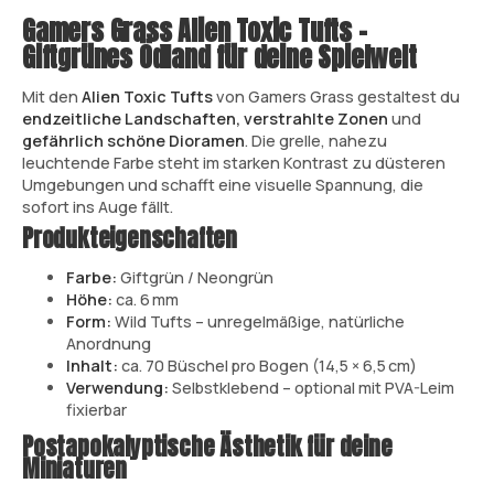
Gamers Grass Alien Toxic Tufts –
Giftgrünes Ödland für deine Spielwelt
Mit den
Alien Toxic Tufts
von Gamers Grass gestaltest du
endzeitliche Landschaften, verstrahlte Zonen
und
gefährlich schöne Dioramen
. Die grelle, nahezu
leuchtende Farbe steht im starken Kontrast zu düsteren
Umgebungen und schafft eine visuelle Spannung, die
sofort ins Auge fällt.
Produkteigenschaften
Farbe:
Giftgrün / Neongrün
Höhe:
ca. 6 mm
Form:
Wild Tufts – unregelmäßige, natürliche
Anordnung
Inhalt:
ca. 70 Büschel pro Bogen (14,5 × 6,5 cm)
Verwendung:
Selbstklebend – optional mit PVA-Leim
fixierbar
Postapokalyptische Ästhetik für deine
Miniaturen