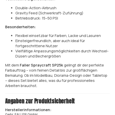
Double-Action-Airbrush
Gravity Feed (Schwerkraft-Zuführung)
Betriebsdruck: 15–50 PSI
Besonderheiten:
Flexibel einsetzbar für Farben, Lacke und Lasuren
Einsteigerfreundlich, aber auch ideal für
fortgeschrittene Nutzer
Vielfältige Anpassungsmöglichkeiten durch Wechsel-
Düsen und Bechergrößen
Mit dem
Faller Spraycraft SP25k
gelingt dir der perfekte
Farbauftrag – vom feinen Detail bis zur großflächigen
Bemalung. Ob im Modellbau, Diorama-Design oder Tabletop
– dieses Set bietet alles, was du für professionelles
Arbeiten brauchst.
Angaben zur Produktsicherheit
Herstellerinformationen:
Gebr. FALLER GmbH