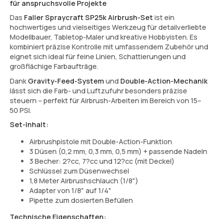
für anspruchsvolle Projekte
Das
Faller Spraycraft SP25k Airbrush-Set
ist ein
hochwertiges und vielseitiges Werkzeug für detailverliebte
Modellbauer, Tabletop-Maler und kreative Hobbyisten. Es
kombiniert präzise Kontrolle mit umfassendem Zubehör und
eignet sich ideal für feine Linien, Schattierungen und
großflächige Farbaufträge.
Dank
Gravity-Feed-System
und
Double-Action-Mechanik
lässt sich die Farb- und Luftzufuhr besonders präzise
steuern – perfekt für Airbrush-Arbeiten im Bereich von 15–
50 PSI.
Set-Inhalt:
Airbrushpistole mit Double-Action-Funktion
3 Düsen (0,2 mm, 0,3 mm, 0,5 mm) + passende Nadeln
3 Becher: 2?cc, 7?cc und 12?cc (mit Deckel)
Schlüssel zum Düsenwechsel
1,8 Meter Airbrushschlauch (1/8")
Adapter von 1/8" auf 1/4"
Pipette zum dosierten Befüllen
Technische Eigenschaften: