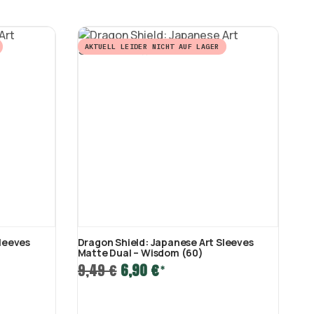
AKTUELL LEIDER NICHT AUF LAGER
A
leeves
Dragon Shield: Japanese Art Sleeves
Dr
Matte Dual – Wisdom (60)
Ma
9,49 €
6,90 €
9,
*