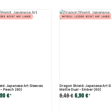
IDER NICHT AUF LAGER
AKTUELL LEIDER NICHT AUF LAGER
eld: Japanese Art Sleeves
Dragon Shield: Japanese Art S
 – Peach (60)
Matte Dual – Ember (60)
,90 €
9,49 €
6,90 €
*
*