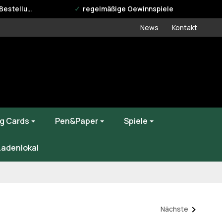
estellung
regelmäßige Gewinnspiele
News
Kontakt
g Cards
Pen&Paper
Spiele
Ladenlokal
Nächste