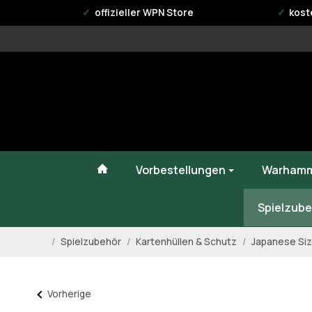
offizieller WPN Store
kost
#custom.linkHome#
Vorbestellungen
Warhamm
Spielzube
/
Spielzubehör
/
Kartenhüllen & Schutz
/
Japanese Si
Startseite
Vorherige