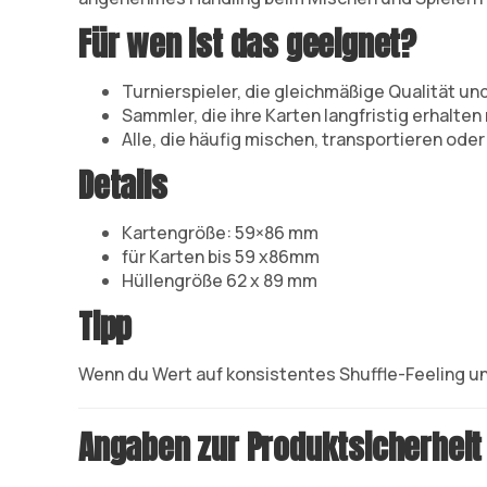
Für wen ist das geeignet?
Turnierspieler, die gleichmäßige Qualität u
Sammler, die ihre Karten langfristig erhalte
Alle, die häufig mischen, transportieren oder
Details
Kartengröße: 59×86 mm
für Karten bis 59 x86mm
Hüllengröße 62 x 89 mm
Tipp
Wenn du Wert auf konsistentes Shuffle-Feeling un
Angaben zur Produktsicherheit