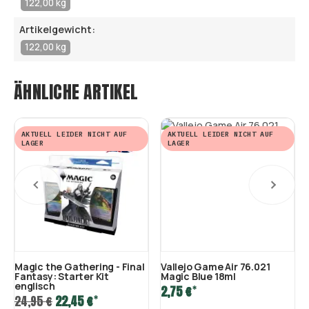
122,00 kg
Artikelgewicht:
122,00 kg
ÄHNLICHE ARTIKEL
AKTUELL LEIDER NICHT AUF
AKTUELL LEIDER NICHT AUF
LAGER
LAGER
Magic the Gathering - Final
Vallejo Game Air 76.021
Fantasy: Starter Kit
Magic Blue 18ml
englisch
*
2,75 €
*
24,95 €
22,45 €