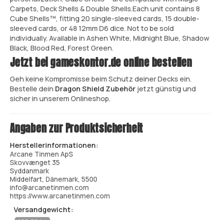
Carpets, Deck Shells & Double Shells.Each unit contains 8
Cube Shells™, fitting 20 single-sleeved cards, 15 double-
sleeved cards, or 48 12mm D6 dice. Not to be sold
individually. Available in Ashen White, Midnight Blue, Shadow
Black, Blood Red, Forest Green.
Jetzt bei gameskontor.de online bestellen
Geh keine Kompromisse beim Schutz deiner Decks ein.
Bestelle dein
Dragon Shield Zubehör
jetzt günstig und
sicher in unserem Onlineshop.
Angaben zur Produktsicherheit
Herstellerinformationen:
Arcane Tinmen ApS
Skovvænget 35
Syddanmark
Middelfart, Dänemark, 5500
info@arcanetinmen.com
https://www.arcanetinmen.com
Versandgewicht: