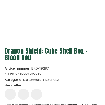
Dragon Shield: Cube Shell Box –
Blood Red
Artikelnummer:
BKD-19287
GTIN:
5706569305505
Kategorie:
Kartenhüllen & Schutz
Hersteller:
Schütze deine wertvollsten Karten mit
Boxes - Cube Shell