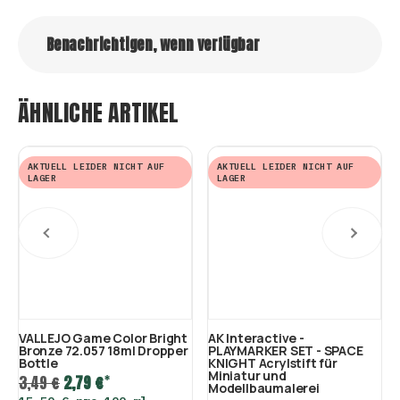
Benachrichtigen, wenn verfügbar
ÄHNLICHE ARTIKEL
AKTUELL LEIDER NICHT AUF
AKTUELL LEIDER NICHT AUF
LAGER
LAGER
VALLEJO Game Color Bright
AK Interactive -
Bronze 72.057 18ml Dropper
PLAYMARKER SET - SPACE
Bottle
KNIGHT Acrylstift für
Miniatur und
*
3,49 €
2,79 €
Modellbaumalerei