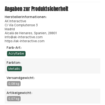
Angaben zur Produktsicherheit
Herstellerinformationen:
AK Interactive
C/ Vía Complutense 3
Madrid
Alcalá de Henares, Spanien, 28801
info@ak-interactive.com
https://ak-interactive.com
Farb-Art:
Acrylfarbe
Farbton:
Metallic
Versandgewicht:
0,08 kg
Artikelgewicht:
0,07 kg