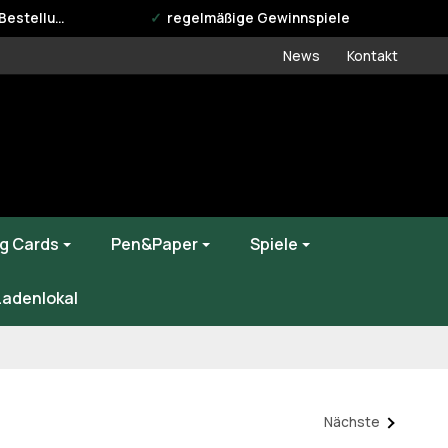
estellung
regelmäßige Gewinnspiele
News
Kontakt
g Cards
Pen&Paper
Spiele
Ladenlokal
Nächste