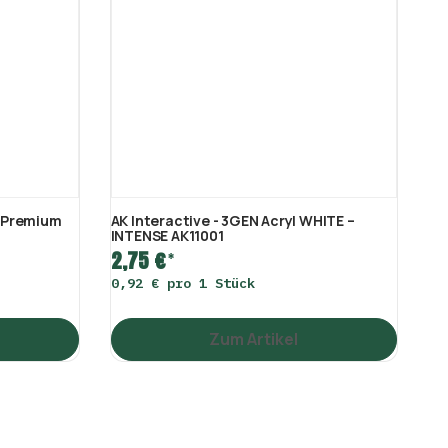
e Premium
AK Interactive - 3GEN Acryl WHITE –
Pr
INTENSE AK11001
Mo
2,75 €
4,
*
0,92 € pro 1 Stück
22
Zum Artikel