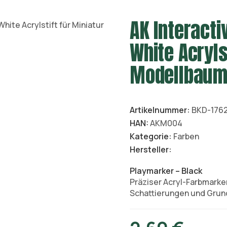
AK Interacti
White Acryls
Modellbaum
Artikelnummer:
BKD-176
HAN:
AKM004
Kategorie:
Farben
Hersteller:
Playmarker – Black
Präziser Acryl-Farbmarker 
Schattierungen und Grun