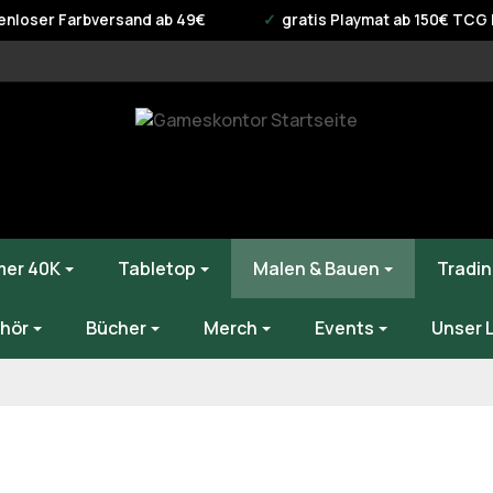
enloser Farbversand ab 49€
gratis Playmat ab 150€ TCG B
er 40K
Tabletop
Malen & Bauen
Tradin
hör
Bücher
Merch
Events
Unser 