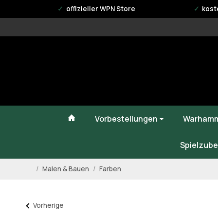
offizieller WPN Store
kost
#custom.linkHome#
Vorbestellungen
Warhamm
Spielzube
/
Malen & Bauen
/
Farben
Startseite
Vorherige