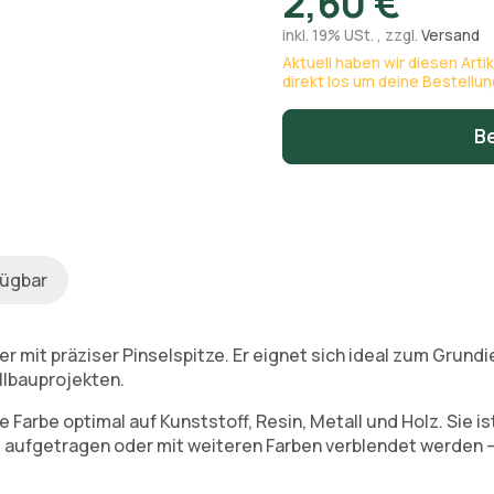
2,60 €
inkl. 19% USt. , zzgl.
Versand
Aktuell haben wir diesen Arti
direkt los um deine Bestellu
B
fügbar
r mit präziser Pinselspitze. Er eignet sich ideal zum Grund
llbauprojekten.
e Farbe optimal auf Kunststoff, Resin, Metall und Holz. Sie i
aufgetragen oder mit weiteren Farben verblendet werden – i