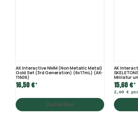
AK Interactive NMM (Non Metallic Metal)
AK Interac
Gold Set (3rd Generation) (6x17mL) (AK-
SKELETONS 
11606)
Miniatur u
16,50 €
15,60 €
*
*
2,60 € pr
Zum Artikel