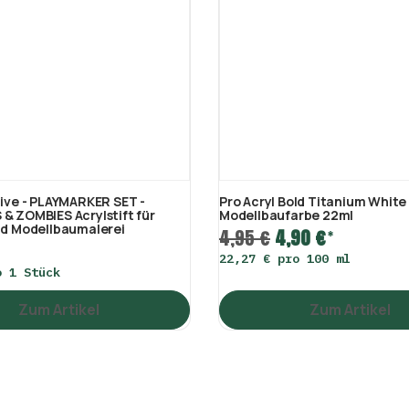
tive - PLAYMARKER SET -
Pro Acryl Bold Titanium Whit
& ZOMBIES Acrylstift für
Modellbaufarbe 22ml
nd Modellbaumalerei
4,95 €
4,90 €
*
22,27 € pro 100 ml
o 1 Stück
Zum Artikel
Zum Artikel