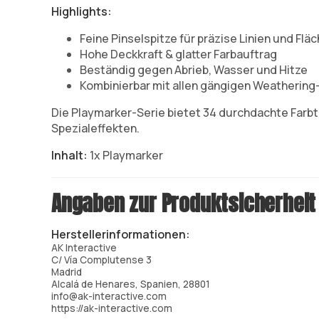
Highlights:
Feine Pinselspitze für präzise Linien und Flä
Hohe Deckkraft & glatter Farbauftrag
Beständig gegen Abrieb, Wasser und Hitze
Kombinierbar mit allen gängigen Weathering-
Die Playmarker-Serie bietet 34 durchdachte Farbt
Spezialeffekten.
Inhalt:
1x Playmarker
Angaben zur Produktsicherheit
Herstellerinformationen:
AK Interactive
C/ Vía Complutense 3
Madrid
Alcalá de Henares, Spanien, 28801
info@ak-interactive.com
https://ak-interactive.com