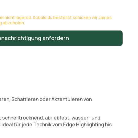
kel nicht lagernd. Sobald du bestellst schicken wir James
ng abzuholen.
enachrichtigung anfordern
ieren, Schattieren oder Akzentuieren von
st schnelltrocknend, abriebfest, wasser- und
deal für jede Technik vom Edge Highlighting bis