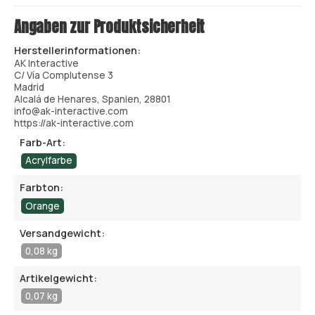
Angaben zur Produktsicherheit
Herstellerinformationen:
AK Interactive
C/ Vía Complutense 3
Madrid
Alcalá de Henares, Spanien, 28801
info@ak-interactive.com
https://ak-interactive.com
Farb-Art:
Acrylfarbe
Farbton:
Orange
Versandgewicht:
0,08 kg
Artikelgewicht:
0,07 kg