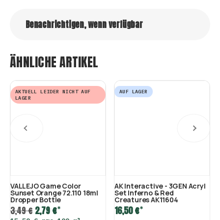
Benachrichtigen, wenn verfügbar
ÄHNLICHE ARTIKEL
AKTUELL LEIDER NICHT AUF
AUF LAGER
LAGER
VALLEJO Game Color
AK Interactive - 3GEN Acryl
Sunset Orange 72.110 18ml
Set Inferno & Red
Dropper Bottle
Creatures AK11604
*
*
3,49 €
2,79 €
16,50 €