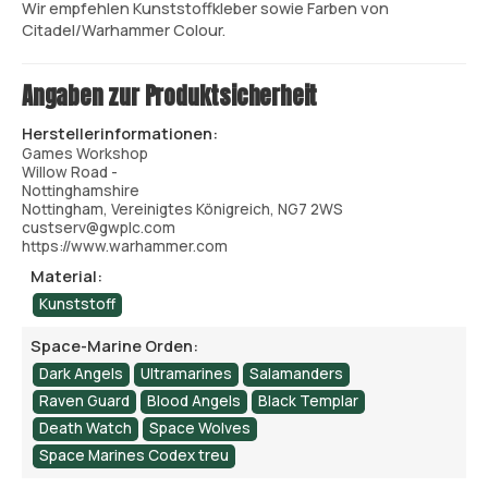
Wir empfehlen Kunststoffkleber sowie Farben von
Citadel/Warhammer Colour.
Angaben zur Produktsicherheit
Herstellerinformationen:
Games Workshop
Willow Road -
Nottinghamshire
Nottingham, Vereinigtes Königreich, NG7 2WS
custserv@gwplc.com
https://www.warhammer.com
Material:
Kunststoff
Space-Marine Orden:
Dark Angels
Ultramarines
Salamanders
Raven Guard
Blood Angels
Black Templar
Death Watch
Space Wolves
Space Marines Codex treu