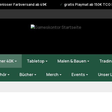
enloser Farbversand ab 49€
gratis Playmat ab 150€ TCG B
er 40K
Tabletop
Malen & Bauen
Tradin
hör
Bücher
Merch
Events
Unser 