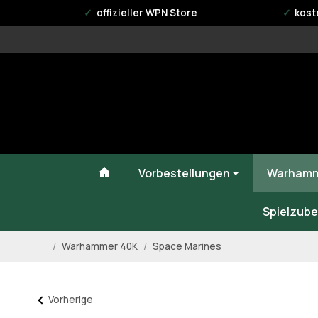
offizieller WPN Store
kost
#custom.linkHome#
Vorbestellungen
Warhamm
Spielzube
/
Warhammer 40K
/
Space Marines
Startseite
Vorherige