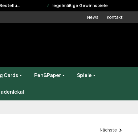
estellung
regelmäßige Gewinnspiele
News
Kontakt
g Cards
Pen&Paper
Spiele
Ladenlokal
Nächste